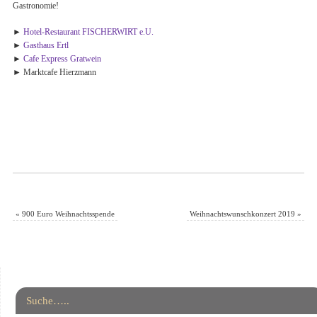
Gastronomie!
►
Hotel-Restaurant FISCHERWIRT e.U.
►
Gasthaus Ertl
►
Cafe Express Gratwein
► Marktcafe Hierzmann
«
900 Euro Weihnachtsspende
Weihnachtswunschkonzert 2019
»
Suche…..