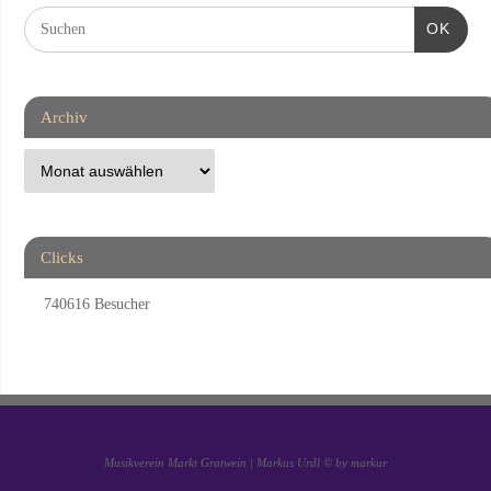
OK
Archiv
Clicks
740616
Besucher
Musikverein Markt Gratwein | Markus Urdl © by markur