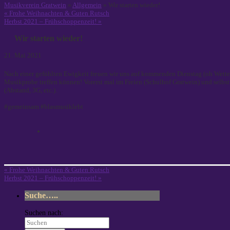
Musikverein Gratwein
»
Allgemein
» Wir starten wieder!
«
Frohe Weihnachten & Guten Rutsch
Herbst 2021 – Frühschoppenzeit!
»
Wir starten wieder!
21. Mai 2021
Nach einer gefühlten Ewigkeit freuen wir uns auf kommenden Dienstag (oh Wetterg
Musikprobe treffen können! Vorerst mal im Freien (Schulhof Gratwein) und selbst
(Abstand, 3G, etc.).
#gemeinsam #blasmusiklebt
«
Frohe Weihnachten & Guten Rutsch
Herbst 2021 – Frühschoppenzeit!
»
Suche…..
Suchen nach: