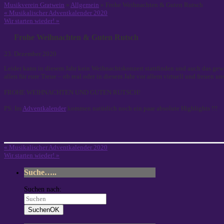
Musikverein Gratwein
»
Allgemein
» Frohe Weihnachten & Guten Rutsch
«
Musikalischer Adventkalender 2020
Wir starten wieder!
»
Frohe Weihnachten & Guten Rutsch
23. Dezember 2020
Leider kann in diesem Jahr kein Weihnachtskonzert stattfinden und auch das gew
allen für eure Treue – ob real oder in diesem Jahr vor allem virtuell und freuen un
FROHE WEIHNACHTEN UND GUTEN RUTSCH!
PS: Im
Adventkalender
kommen natürlich noch ein paar absolute Highlights !!!
«
Musikalischer Adventkalender 2020
Wir starten wieder!
»
Suche…..
Suchen nach:
Suchen
OK