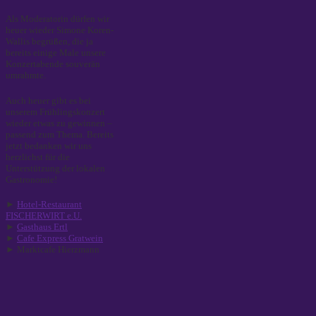
Als Moderatorin dürfen wir
heuer wieder Simone Koren-
Wallis begrüßen, die ja
bereits einige Male unsere
Konzertabende souverän
umrahmte.
Auch heuer gibt es bei
unserem Frühlingskonzert
wieder etwas zu gewinnen –
passend zum Thema. Bereits
jetzt bedanken wir uns
herzlichst für die
Unterstützung der lokalen
Gastronomie!
►
Hotel-Restaurant
FISCHERWIRT e.U.
►
Gasthaus Ertl
►
Cafe Express Gratwein
► Marktcafe Hierzmann