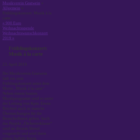
Musikverein Gratwein
»
Allgemein
»
Frühlingskonzert: Musik à la
carte
«
900 Euro
Weihnachtsspende
Weihnachtswunschkonzert
2019
»
Frühlingskonzert:
Musik à la carte
23. April 2019
Der Musikverein Gratwein
lädt ein zum
Frühlingskonzert unter dem
Motto „Musik á la carte“.
Neben einem bunten
Musikprogramm wird es unter
der Leitung von Kpm. Erwin
Reichert auch so manche
Überraschungen für die
BesucherInnen geben. Auch
das Projekt „Orchesterklasse“
wird an diesem Abend
vorgestellt und wird ihren
ersten Auftritt feiern.