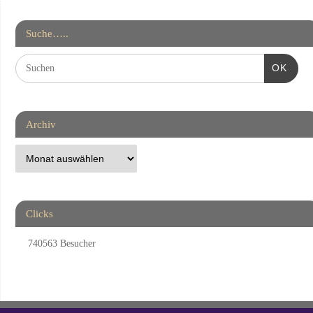
Suche…..
OK
Archiv
Clicks
740563
Besucher