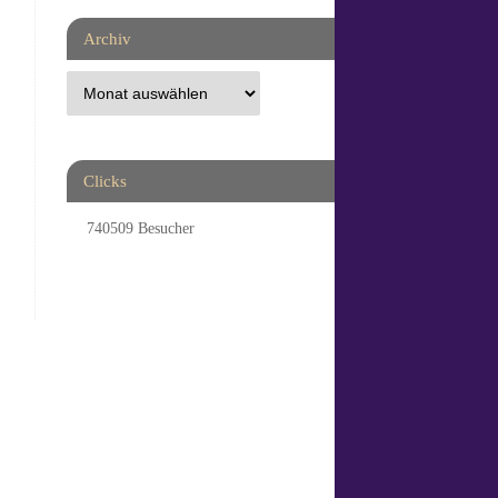
Archiv
Clicks
740509
Besucher