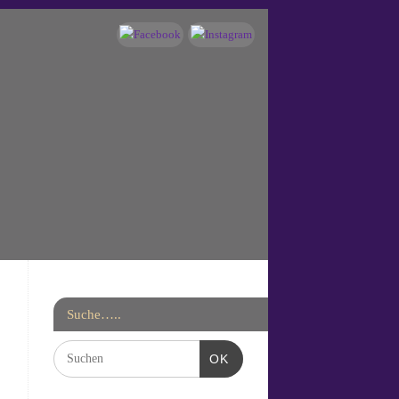
Suche…..
OK