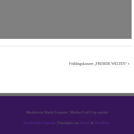
Frühlingskonzert „FREMDE WELTEN“
»
Musikverein Markt Gratwein | Markus Urdl © by markur
Musikverein Gratwein
| Präsentiert von
Mantra
&
WordPress.