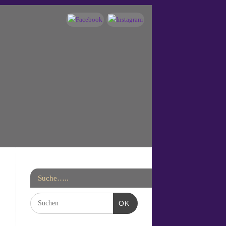
Suche…..
OK