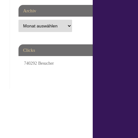
Archiv
Clicks
740292
Besucher