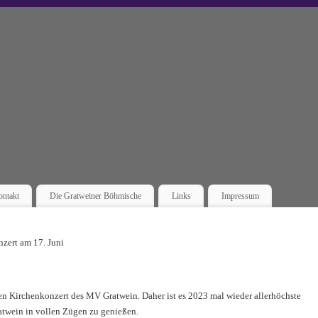
ntakt
Die Gratweiner Böhmische
Links
Impressum
zert am 17. Juni
ten Kirchenkonzert des MV Gratwein. Daher ist es 2023 mal wieder allerhöchste
ratwein in vollen Zügen zu genießen.