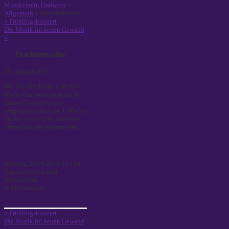
Musikverein Gratwein
»
Allgemein
» Trachtenweihe
«
Frühlingskonzert
Die Musik im neuen Gewand
»
Trachtenweihe
25. August 2015
Die MusikerInnen vom MV
Markt Gratwein konnten ihr
neues G’wand bereits
entgegennehmen, in 1 Woche
dürfen wir es dann auch der
Öffentlichkeit präsentieren.
Samstag 29.08.2015 15 Uhr
Trachtenweihe und
Vierertreffen
MZH Gratwein
«
Frühlingskonzert
Die Musik im neuen Gewand