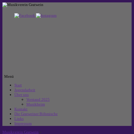
Menü
Zum
Start
Inhalt
Jugendarbeit
springen
Über uns
Vorstand 2025
Musikheim
Kontakt
Die Gratweiner Böhmische
Links
Impressum
Musikverein Gratwein
»