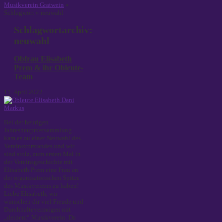
Musikverein Gratwein
»
Schlagwort » neuwahl
Schlagwortarchiv:
neuwahl
Obfrau Elisabeth
Prem & ihr Obleute-
Team
11. April 2022
Bei der heurigen
Jahreshauptversammlung
kam es zu einer Neuwahl des
Vereinsvorstandes und wir
sind stolz, zum ersten Mal in
der Vereinsgeschichte mit
Elisabeth Prem eine Frau an
der organisatorischen Spitze
des Musikvereins zu haben!
Liebe Elisabeth, wir
wünschen dir viel Freude und
Durchhaltevermögen mit
„deinem“ Musikverein. Da